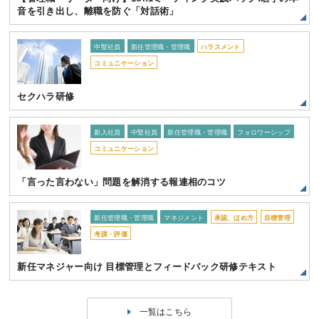
音を引き出し、離職を防ぐ「対話術」
中堅社員
新任管理職・管理職
ハラスメント
コミュニケーション
セクハラ研修
新入社員
中堅社員
新任管理職・管理職
フォロワーシップ
コミュニケーション
「言った言わない」問題を解消する報連相のコツ
新任管理職・管理職
マネジメント
承認、ほめ方
目標管理
考課・評価
新任マネジャー向け 目標管理とフィードバック研修テキスト
一覧はこちら