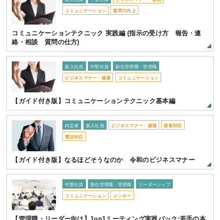
コミュニケーション
質問力向上
コミュニケーションテクニック 実践編 (指示の受け方 報告・連
絡・相談 質問の仕方)
新入社員
中堅社員
新任管理職・管理職
ビジネスマナー・接遇
コミュニケーション
【ガイド付き版】コミュニケーションテクニック基本編
内定者
新入社員
ビジネスマナー・接遇
接客対応
電話対応
【ガイド付き版】なるほどそうなのか 令和のビジネスマナー
中堅社員
新任管理職・管理職
リーダーシップ
コミュニケーション
メンター
【管理職・リーダー向け】1on1ミーティング実践パック:若手の本