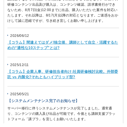
研修コンテンツ出品及び購入は、コンテンツ確認、請求書発行ができ
ないため、8月7日(金)12:00までに出品、購入いただいた案件を対応い
たします。それ以降は、8/17(月)以降の対応となります。ご迷惑をおか
けして誠に恐縮ですが、引き続き宜しくお願い申し上げます。
2026/06/12
【コラム】間違えてはダメ!独立後、講師として自立・活躍するた
めの“適性な10ステップ”とは?
2025/12/11
【コラム】企業人事、研修担当者向け:社員研修検討比較。外部委
託 vs 内製化?それともハイブリッド型?
2025/05/21
【システムメンテナンス完了のお知らせ】
サーバー移行に伴うシステムメンテナンスが完了しました。通常通
り、コンテンツの購入及び出品が可能です。今後とも講師支援プラッ
トフォーム「講プラ」を宜しくお願いいたします。