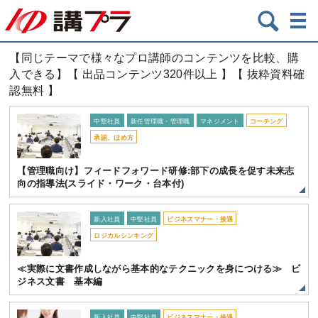
【同じテーマで様々なプロ講師のコンテンツを比較、購
入できる】【 出品コンテンツ320件以上 】【 抜粋資料確
認無料 】
中堅社員
新任管理職・管理職
マネジメント
コーチング
承認、ほめ方
【管理職向け】フィードフォワード研修:部下の成長を促す未来志
向の指導法(スライド・ワーク・台本付)
新入社員
中堅社員
ビジネスマナー・接遇
ロジカルシンキング
≪実際に文書作成しながら基本的なテクニックを身につける≫ ビ
ジネス文書 基本編
新入社員
中堅社員
ビジネスマナー・接遇