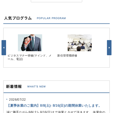
ビジネスマナー研修(マインド、メ
新任管理職研修
【受
ール、電話)
ー研
ター
2026/07/22
【夏季休業のご案内】8/8(土)- 8/16(日)の期間休業いたします。
誠に勝手ながら8/8(土)- 8/16(日)まで休業とさせて頂きます。 休業中の