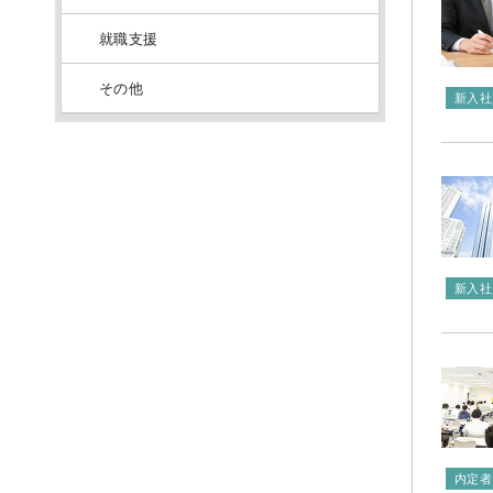
就職支援
その他
新入社
新入社
内定者