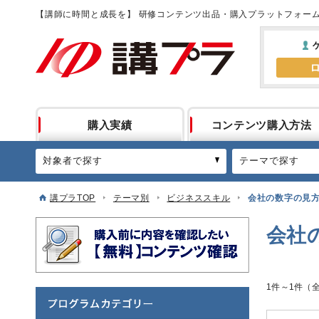
【講師に時間と成長を】 研修コンテンツ出品・購入プラットフォー
購入実績
コンテンツ購入方法
対象者で探す
テーマで探す
講プラTOP
テーマ別
ビジネススキル
会社の数字の見
会社
1件～1件（