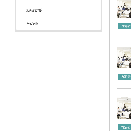
就職支援
その他
内定者
内定者
内定者