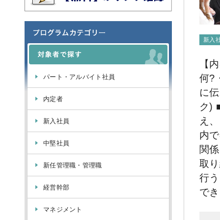
新入
【内
何?
パート・アルバイト社員
に伝
内定者
ク)
え、
新入社員
内で
中堅社員
関係
取り
新任管理職・管理職
行う
経営幹部
でき
マネジメント