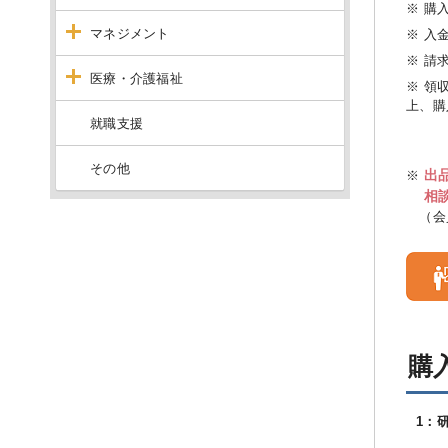
※ 購
マネジメント
※ 入
※ 請
医療・介護福祉
※ 領
上、購
就職支援
その他
出
※
相
（会
購
1：