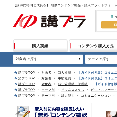
【講師に時間と成長を】 研修コンテンツ出品・購入プラットフォー
購入実績
コンテンツ購入方法
対象者で探す
テーマで探す
講プラTOP
対象者
新入社員
【ガイド付き版】コミュ
講プラTOP
対象者
中堅社員
【ガイド付き版】コミュ
講プラTOP
対象者
新任管理職・管理職
【ガイド付き
講プラTOP
テーマ別
ビジネススキル
ビジネスマナー
講プラTOP
テーマ別
対人能力
コミュニケーション