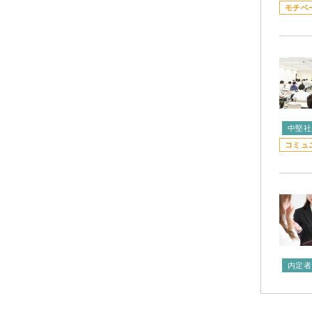
モチベ
中堅社
コミュ
内定者