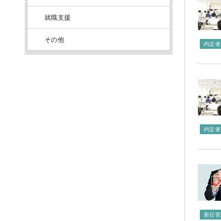
就職支援
その他
内定者
内定者
新任管