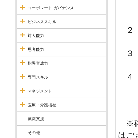
・
コーポレート ガバナンス
ビジネススキル
２．
対人能力
思考能力
３．
指導育成力
４
専門スキル
マネジメント
画面
医療・介護福祉
就職支援
※確
その他
はご