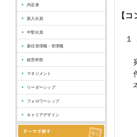
内定者
【コ
新入社員
中堅社員
１．
新任管理職・管理職
経営幹部
宛先：
件名
マネジメント
本
リーダーシップ
・
フォロワーシップ
・
キャリアデザイン
・
・