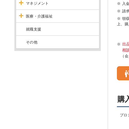
マネジメント
※ 入
※ 請
医療・介護福祉
※ 領
上、購
就職支援
その他
出
※
相
（会
購
プロ