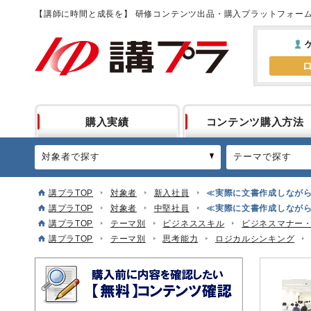
【講師に時間と成長を】 研修コンテンツ出品・購入プラットフォー
購入実績
コンテンツ購入方法
対象者で探す
テーマで探す
講プラTOP
対象者
新入社員
≪実際に文書作成しなが
講プラTOP
対象者
中堅社員
≪実際に文書作成しなが
講プラTOP
テーマ別
ビジネススキル
ビジネスマナー
講プラTOP
テーマ別
思考能力
ロジカルシンキング