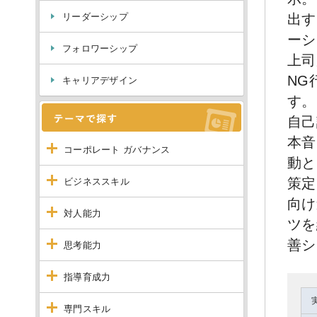
リーダーシップ
出す
ーシ
フォロワーシップ
上司
NG
キャリアデザイン
す。
自己
本音
コーポレート ガバナンス
動と
策定
ビジネススキル
向け
対人能力
ツを
善シ
思考能力
指導育成力
専門スキル