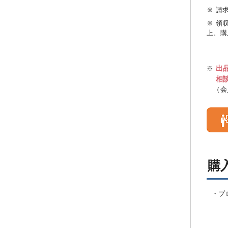
※ 請
※ 領
上、購
出
※
相
（会
購
・プ