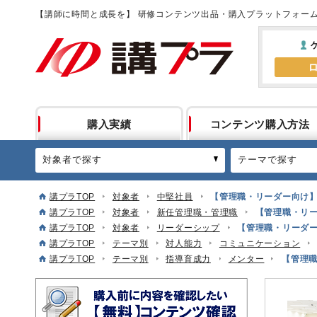
【講師に時間と成長を】 研修コンテンツ出品・購入プラットフォー
購入実績
コンテンツ購入方法
対象者で探す
テーマで探す
講プラTOP
対象者
中堅社員
【管理職・リーダー向け】
講プラTOP
対象者
新任管理職・管理職
【管理職・リー
講プラTOP
対象者
リーダーシップ
【管理職・リーダー
講プラTOP
テーマ別
対人能力
コミュニケーション
講プラTOP
テーマ別
指導育成力
メンター
【管理職