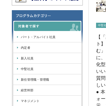
中堅
【「
パート・アルバイト社員
ト】
内定者
む」
に、
新入社員
化型
中堅社員
いい
質問
新任管理職・管理職
しい
経営幹部
● 
ォー
マネジメント
示。