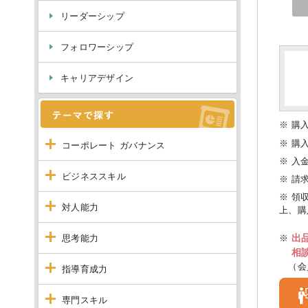
リーダーシップ
フォロワーシップ
キャリアデザイン
※ 購
※ 購
コーポレート ガバナンス
※ 入
ビジネススキル
※ 請
※ 領
対人能力
上、購
出
思考能力
※
相
（会
指導育成力
専門スキル