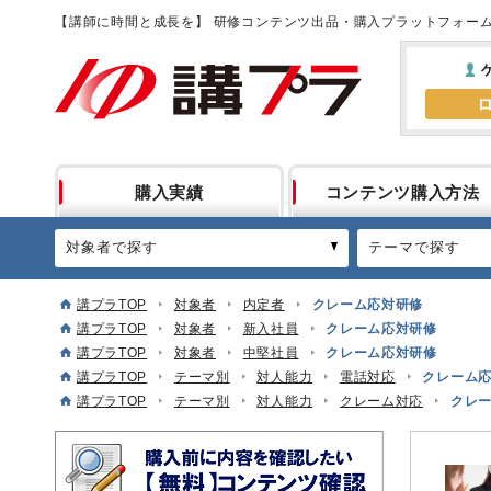
【講師に時間と成長を】 研修コンテンツ出品・購入プラットフォー
購入実績
コンテンツ購入方法
対象者で探す
テーマで探す
講プラTOP
対象者
内定者
クレーム応対研修
講プラTOP
対象者
新入社員
クレーム応対研修
講プラTOP
対象者
中堅社員
クレーム応対研修
講プラTOP
テーマ別
対人能力
電話対応
クレーム
講プラTOP
テーマ別
対人能力
クレーム対応
クレ