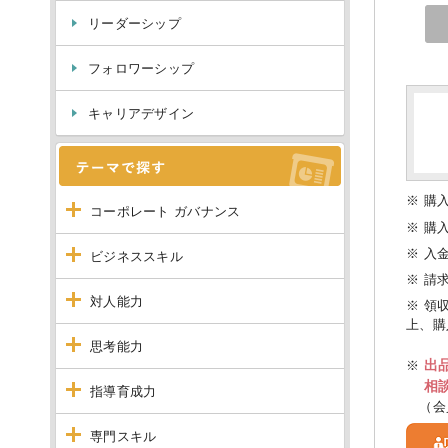
リーダーシップ
フォロワーシップ
キャリアデザイン
※ 購
コーポレート ガバナンス
※ 購
※ 入
ビジネススキル
※ 請
対人能力
※ 領
上、購
思考能力
出
※
相
指導育成力
（会
専門スキル